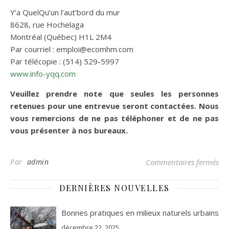
Y’a QuelQu’un l’aut’bord du mur
8628, rue Hochelaga
Montréal (Québec) H1L 2M4
Par courriel : emploi@ecomhm.com
Par télécopie : (514) 529-5997
www.info-yqq.com
Veuillez prendre note que seules les personnes
retenues pour une entrevue seront contactées. Nous
vous remercions de ne pas téléphoner et de ne pas
vous présenter à nos bureaux.
sur
Par
admin
Commentaires fermés
DERNIÈRES NOUVELLES
Bonnes pratiques en milieux naturels urbains
décembre 22, 2025