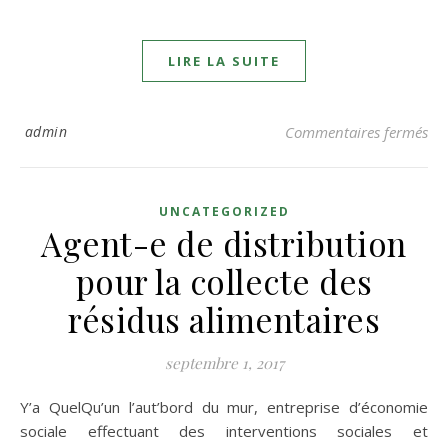
LIRE LA SUITE
sur
admin
Commentaires fermés
UNCATEGORIZED
Agent-e de distribution
pour la collecte des
résidus alimentaires
septembre 1, 2017
Y’a QuelQu’un l’aut’bord du mur, entreprise d’économie
sociale effectuant des interventions sociales et