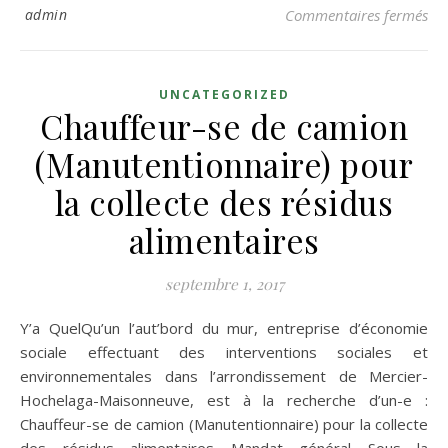
sur
admin
Commentaires fermés
UNCATEGORIZED
Chauffeur-se de camion
(Manutentionnaire) pour
la collecte des résidus
alimentaires
septembre 1, 2017
Y’a QuelQu’un l’aut’bord du mur, entreprise d’économie
sociale effectuant des interventions sociales et
environnementales dans l’arrondissement de Mercier-
Hochelaga-Maisonneuve, est à la recherche d’un-e :
Chauffeur-se de camion (Manutentionnaire) pour la collecte
des résidus alimentaires Mandat général Sous la