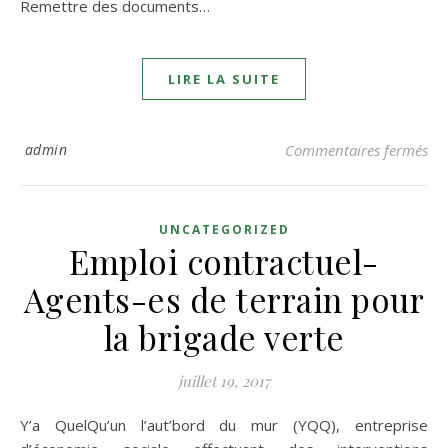
Remettre des documents…
LIRE LA SUITE
sur
admin
Commentaires fermés
UNCATEGORIZED
Emploi contractuel-
Agents-es de terrain pour
la brigade verte
juillet 19, 2017
Y’a QuelQu’un l’aut’bord du mur (YQQ), entreprise