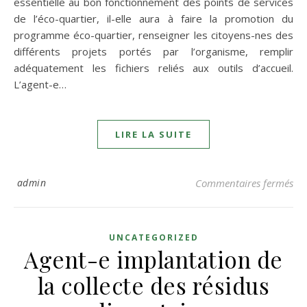
essentielle au bon fonctionnement des points de services
de l’éco-quartier, il-elle aura à faire la promotion du
programme éco-quartier, renseigner les citoyens-nes des
différents projets portés par l’organisme, remplir
adéquatement les fichiers reliés aux outils d’accueil.
L’agent-e…
LIRE LA SUITE
sur
admin
Commentaires fermés
UNCATEGORIZED
Agent-e implantation de
la collecte des résidus