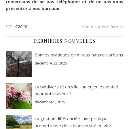
remercions de ne pas téléphoner et de ne pas vous
présenter à nos bureaux.
sur
Par
admin
Commentaires fermés
DERNIÈRES NOUVELLES
Bonnes pratiques en milieux naturels urbains
décembre 22, 2025
La biodiversité en ville : un enjeu essentiel
pour notre avenir !
décembre 8, 2025
La gestion différenciée : une pratique
prometteuse de la biodiversité en ville