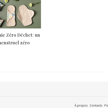
aie Zéro Déchet: un
menstruel zéro
8
À propos
Contacts
Po