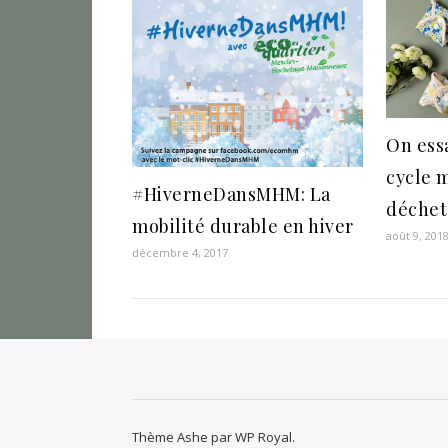
On ess
cycle 
#HiverneDansMHM: La
déchet
mobilité durable en hiver
août 9, 201
décembre 4, 2017
Thème Ashe par
WP Royal
.