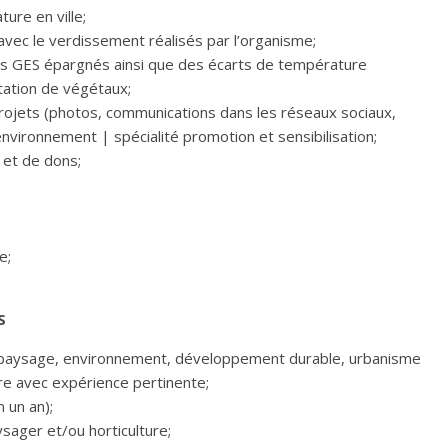
ure en ville;
 avec le verdissement réalisés par l’organisme;
s GES épargnés ainsi que des écarts de température
tation de végétaux;
projets (photos, communications dans les réseaux sociaux,
 environnement | spécialité promotion et sensibilisation;
et de dons;
e;
S
du paysage, environnement, développement durable, urbanisme
re avec expérience pertinente;
 un an);
ager et/ou horticulture;